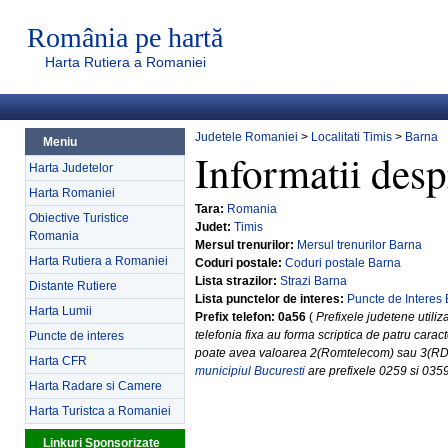
România pe hartă
Harta Rutiera a Romaniei
Judetele Romaniei
>
Localitati Timis
>
Barna
Meniu
Informatii desp
Harta Judetelor
Harta Romaniei
Tara:
Romania
Obiective Turistice
Judet:
Timis
Romania
Mersul trenurilor:
Mersul trenurilor Barna
Harta Rutiera a Romaniei
Coduri postale:
Coduri postale Barna
Lista strazilor:
Strazi Barna
Distante Rutiere
Lista punctelor de interes:
Puncte de Interes
Harta Lumii
Prefix telefon: 0a56
(
Prefixele judetene utili
telefonia fixa au forma scriptica de patru carac
Puncte de interes
poate avea valoarea 2(Romtelecom) sau 3(R
Harta CFR
municipiul Bucuresti
are prefixele 0259 si 0359
Harta Radare si Camere
Harta Turistca a Romaniei
Linkuri Sponsorizate