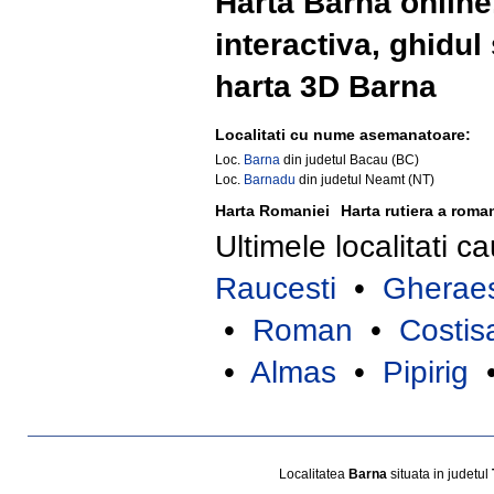
Harta Barna online,
interactiva, ghidul 
harta 3D Barna
Localitati cu nume asemanatoare:
Loc.
Barna
din judetul Bacau (BC)
Loc.
Barnadu
din judetul Neamt (NT)
Harta Romaniei
Harta rutiera a roma
Ultimele localitati c
Raucesti
•
Gheraes
•
Roman
•
Costis
•
Almas
•
Pipirig
Localitatea
Barna
situata in judetul