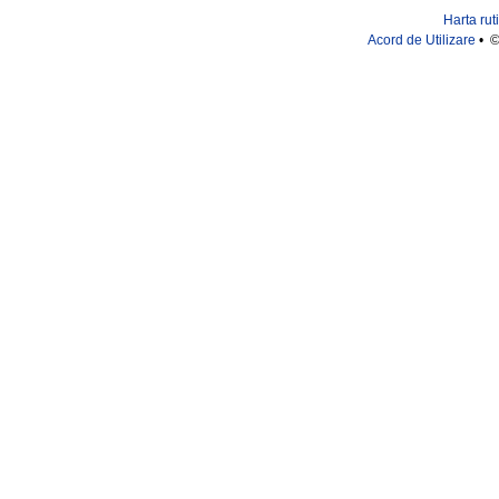
Harta rut
Acord de Utilizare
• ©